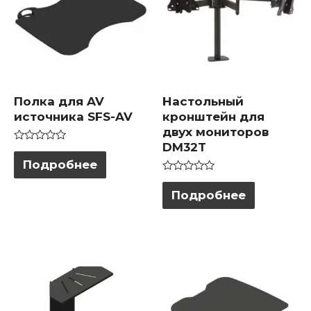
Полка для AV
Настольный
источника SFS-AV
кронштейн для
двух мониторов
DM32T
Оценка
0
Подробнее
из
5
Оценка
0
Подробнее
из
5