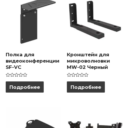
Полка для
Кронштейн для
видеоконференции
микроволновки
SF-VC
MW-02 Черный
Оценка
Оценка
0
0
Подробнее
Подробнее
из
из
5
5