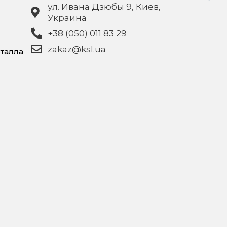
ул. Ивана Дзюбы 9, Киев,
Украина
+38 (050) 011 83 29
zakaz@ksl.ua
талла