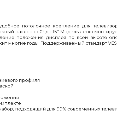
добное потолочное крепление для телевизор
ьный наклон от 0° до 15°. Модель легко монтируе
вление положения дисплея по всей высоте оп
ит многие годы. Поддерживаемый стандарт VESA
ниевого профиля
аской
оложении
комплекте
набор, подходящий для 99% современных телев