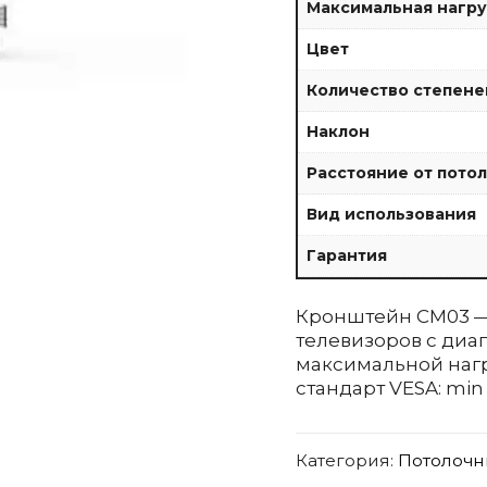
Максимальная нагруз
Цвет
Количество степене
Наклон
Расстояние от пото
Вид использования
Гарантия
Кронштейн CM03 —
телевизоров c диаг
максимальной наг
стандарт VESA: mi
Категория:
Потолочн