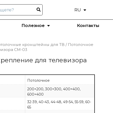
RU
EN
Полезное
Контакты
толочные кронштейны для ТВ
/ Потолочное
визора CM-03
крепление для телевизора
Потолочное
200×200, 300×300, 400×400,
600×400
32-39, 40-43, 44-48, 49-54, 55-59, 60-
65