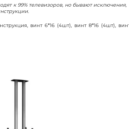
одят к 99% телевизоров, но бывают исключения, 
инструкции.
струкция, винт 6*16 (4шт), винт 8*16 (4шт), вин