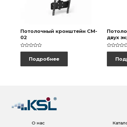
Потолочный кронштейн CM-
Потоло
02
двух э
Оценка
Оценка
0
0
Подробнее
Под
из
из
5
5
О нас
Катал