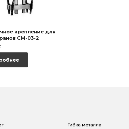
чное крепление для
кранов CM-03-2
робнее
ог
Гибка металла