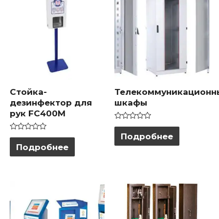
Стойка-
Телекоммуникационн
дезинфектор для
шкафы
рук FC400M
Оценка
0
Подробнее
Оценка
из
0
Подробнее
5
из
5