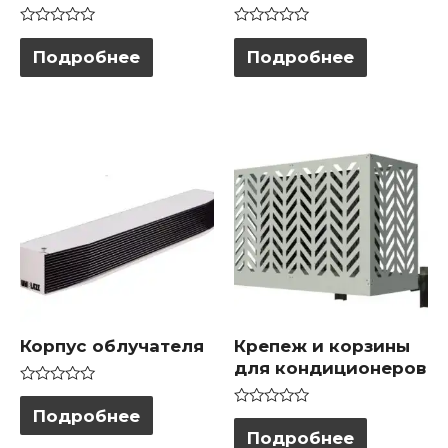
Оценка
Оценка
0
0
Подробнее
Подробнее
из
из
5
5
Корпус облучателя
Крепеж и корзины
для кондиционеров
Оценка
0
Подробнее
Оценка
из
0
Подробнее
5
из