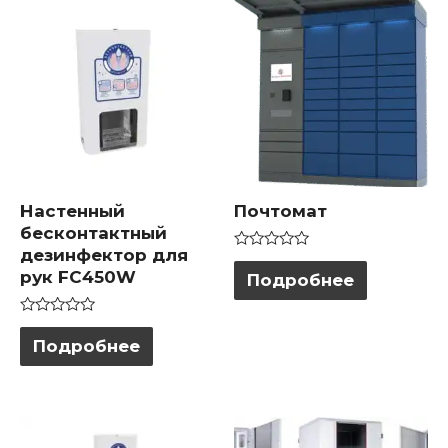
Настенный
Почтомат
бесконтактный
дезинфектор для
Оценка
0
рук FC450W
Подробнее
из
5
Оценка
0
Подробнее
из
5