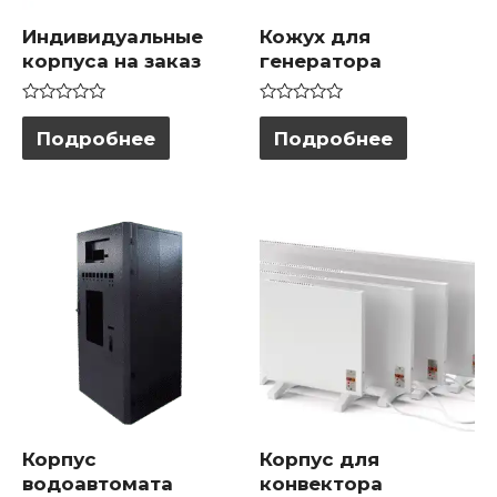
Индивидуальные
Кожух для
корпуса на заказ
генератора
Оценка
Оценка
0
0
Подробнее
Подробнее
из
из
5
5
Корпус
Корпус для
водоавтомата
конвектора