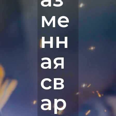
ме
нн
ая
св
ар