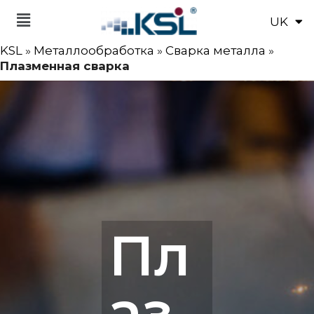
UK
EN
KSL
»
Металлообработка
»
Сварка металла
»
Плазменная сварка
Пл
аз