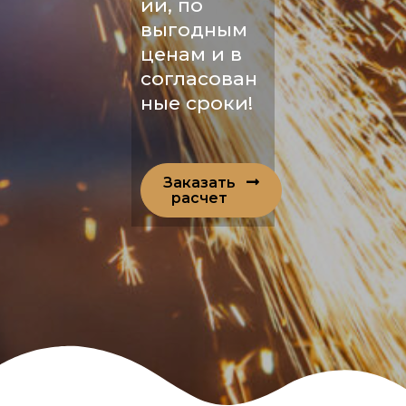
ии, по
выгодным
ценам и в
согласован
ные сроки!
Заказать
расчет