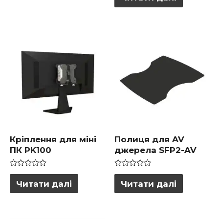
0
5
з
5
Кріплення для міні
Полиця для AV
ПК PK100
джерела SFP2-AV
Оцінено
Оцінено
в
в
Читати далі
Читати далі
0
0
з
з
5
5