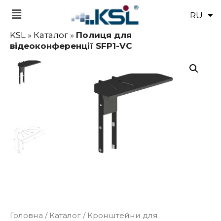
RU
EN
KSL
»
Каталог
»
Полиця для
відеоконференції SFP1-VC
Головна
/
Каталог
/
Кронштейни для