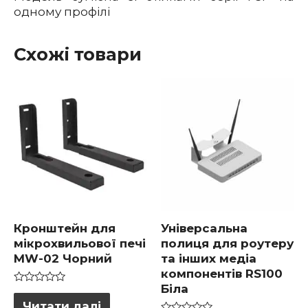
одному профілі
Схожі товари
Кронштейн для
Універсальна
мікрохвильової печі
полиця для роутеру
MW-02 Чорний
та інших медіа
компонентів RS100
Біла
Оцінено
в
Читати далі