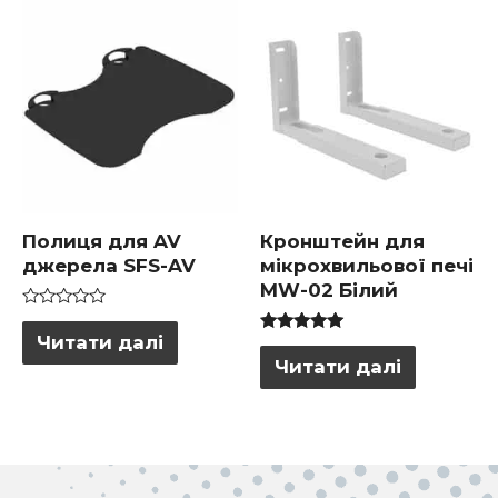
Полиця для AV
Кронштейн для
джерела SFS-AV
мікрохвильової печі
MW-02 Білий
Оцінено
в
Читати далі
Оцінено в
0
5.00
Читати далі
з
з 5
5