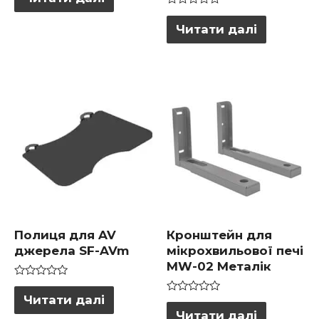
0
з
Оцінено
5
в
Читати далі
0
з
5
Полиця для AV
Кронштейн для
джерела SF-AVm
мікрохвильової печі
MW-02 Металік
Оцінено
в
Читати далі
Оцінено
0
в
Читати далі
з