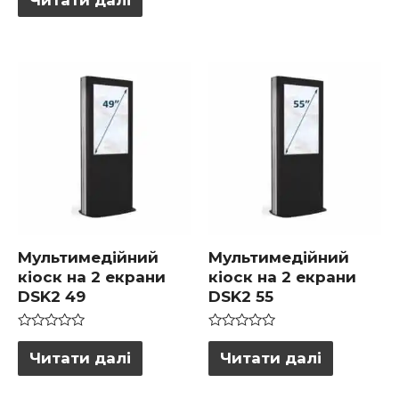
0
5
з
5
Мультимедійний
Мультимедійний
кіоск на 2 екрани
кіоск на 2 екрани
DSK2 49
DSK2 55
Оцінено
Оцінено
в
в
Читати далі
Читати далі
0
0
з
з
5
5