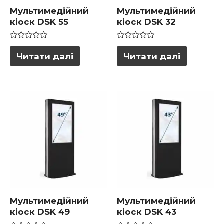
Мультимедійний
Мультимедійний
кіоск DSK 55
кіоск DSK 32
Оцінено
Оцінено
в
в
Читати далі
Читати далі
0
0
з
з
5
5
Мультимедійний
Мультимедійний
кіоск DSK 49
кіоск DSK 43