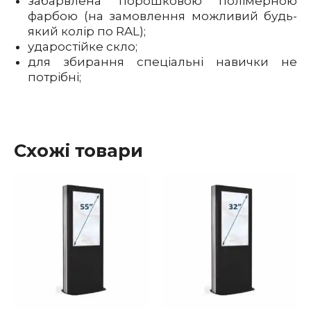
забарвлена ​​порошковою полімерною
фарбою (на замовлення можливий будь-
який колір по RAL);
ударостійке скло;
для збирання спеціальні навички не
потрібні;
мультимедійний кіоск для двох екранів
цифровий кіоск
інтерактивний кіоск
кіоск digital signage
сенсорний кіоск
цифровий інформаційний кіоск
Схожі товари