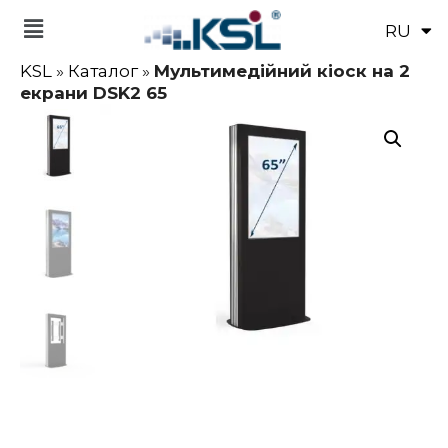
RU
EN
KSL
»
Каталог
»
Мультимедійний кіоск на 2
екрани DSK2 65