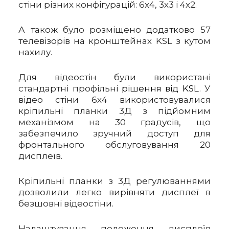
стіни різних конфігурацій: 6х4, 3х3 і 4х2.
А також було розміщено додатково 57
телевізорів на кронштейнах KSL з кутом
нахилу.
Для відеостін були використані
стандартні профільні
рішення від KSL
. У
відео стіни 6х4 використовувалися
кріпильні планки 3Д з підйомним
механізмом на 30 градусів, що
забезпечило зручний доступ для
фронтального обслуговування 20
дисплеїв.
Кріпильні планки з 3Д регулюваннями
дозволили легко вирівняти дисплеї в
безшовні відеостіни.
Налаштування положення дисплеїв