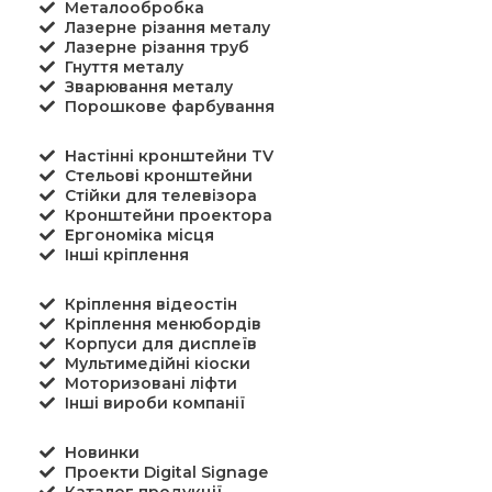
Металообробка
Лазерне різання металу
Лазерне різання труб
Гнуття металу
Зварювання металу
Порошкове фарбування
Настінні кронштейни TV
Стельові кронштейни
Стійки для телевізора
Кронштейни проектора
Ергономіка місця
Інші кріплення
Кріплення відеостін
Кріплення менюбордів
Корпуси для дисплеїв
Мультимедійні кіоски
Моторизовані ліфти
Інші вироби компанії
Новинки
Проекти Digital Signage