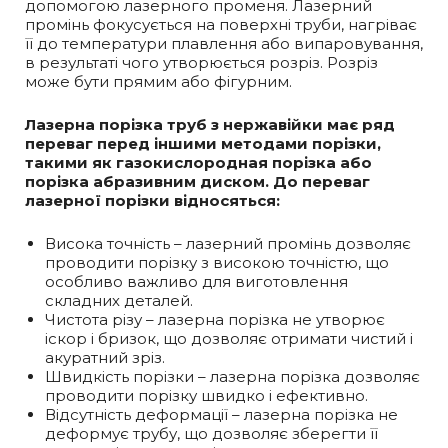
допомогою лазерного променя. Лазерний
промінь фокусується на поверхні труби, нагріває
її до температури плавлення або випаровування,
в результаті чого утворюється розріз. Розріз
може бути прямим або фігурним.
Лазерна порізка труб з нержавійки має ряд
переваг перед іншими методами порізки,
такими як газокислородная порізка або
порізка абразивним диском. До переваг
лазерної порізки відносяться:
Висока точність – лазерний промінь дозволяє
проводити порізку з високою точністю, що
особливо важливо для виготовлення
складних деталей.
Чистота різу – лазерна порізка не утворює
іскор і бризок, що дозволяє отримати чистий і
акуратний зріз.
Швидкість порізки – лазерна порізка дозволяє
проводити порізку швидко і ефективно.
Відсутність деформації – лазерна порізка не
деформує трубу, що дозволяє зберегти її