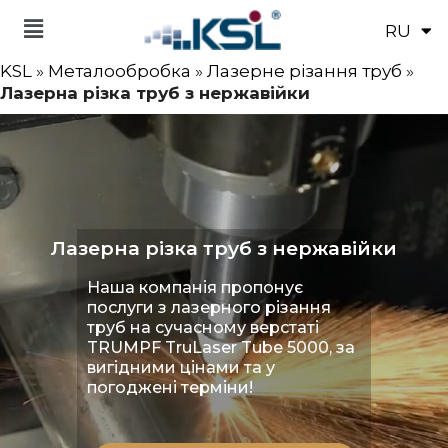
RU
EN
KSL
»
Металообробка
»
Лазерне різання труб
»
Лазерна різка труб з нержавійки
Лазерна різка труб з нержавійки
Наша компанія пропонує
послуги з лазерного різання
труб на сучасному верстаті
TRUMPF TruLaser Tube 5000, за
вигідними цінами та у
погоджені терміни!