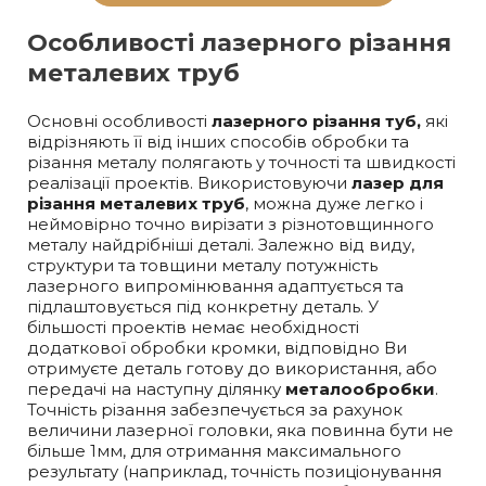
Особливості лазерного різання
металевих труб
Основні особливості
лазерного різання туб,
які
відрізняють її від інших способів обробки та
різання металу полягають у точності та швидкості
реалізації проектів. Використовуючи
лазер для
різання металевих труб
, можна дуже легко і
неймовірно точно вирізати з різнотовщинного
металу найдрібніші деталі. Залежно від виду,
структури та товщини металу потужність
лазерного випромінювання адаптується та
підлаштовується під конкретну деталь. У
більшості проектів немає необхідності
додаткової обробки кромки, відповідно Ви
отримуєте деталь готову до використання, або
передачі на наступну ділянку
металообробки
.
Точність різання забезпечується за рахунок
величини лазерної головки, яка повинна бути не
більше 1мм, для отримання максимального
результату (наприклад, точність позиціонування