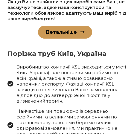
Якщо Ви не знайшли з цих виробів саме Ваш, не
засмучуйтесь, адже наші конструктори та
технологи обов’язково адаптують Ваш виріб під
наше виробноцтво!
Детальніше
Порізка труб Київ, Україна
Виробництво компанії KSL знаходиться у місті
Київ (Україна), але поставки ми робимо по
всій країні, а також активно розвиваємо
напрямки експорту. Фахівці компанії KSL
завжди готові виконати Ваше замовлення
відповідно до затвердженої якості та у
визначений термін.
Найчастіше ми працюємо із середньо
серійними та великими замовленнями по
порізці металу, також ми беремо великі
одноразові замовлення. Ми практично не
працюємо з дрібними поодинокими