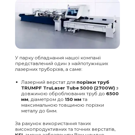
У парку обладнання нашої компанії
представлений один з найпотужніших
лазерних труборізів, а саме:
Лазерний верстат для
порізки труб
TRUMPF TruLaser Tube 5000 (2700W)
з
довжиною оброблюваних труб до
6500
мм
, діаметром до
150 мм
та
максимальною товщиною порізки
металу до 6мм.
За рахунок використання таких
високопродуктивних та точних верстатів,
KSL
зможе забезпечити Вам швидке