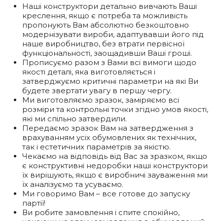
Наші конструктори детально вивчають Ваші
креслення, якщо є потреба та можливість
пропонують Вам абсолютно безкоштовно
модернізувати вироби, адаптувавши його під
наше виробництво, без втрати первісної
функціональності, заощадивши Ваші гроші.
Прописуємо разом з Вами всі вимоги щодо
якості деталі, яка виготовляється і
затверджуємо критичні параметри на які Ви
будете звертати увагу в першу чергу.
Ми виготовляємо зразок, заміряємо всі
розміри та контрольні точки згідно умов якості,
які ми спільно затвердили.
Передаємо зразок Вам на затвердження з
врахуванням усіх обумовлених як технічних,
так і естетичних параметрів за якістю.
Чекаємо на відповідь від Вас за зразком, якщо
є конструктивні недоробки наші конструктори
їх вирішують, якщо є виробничі зауваження ми
їх аналізуємо та усуваємо.
Ми говоримо Вам – все готове до запуску
партії!
Ви робите замовлення і спите спокійно,