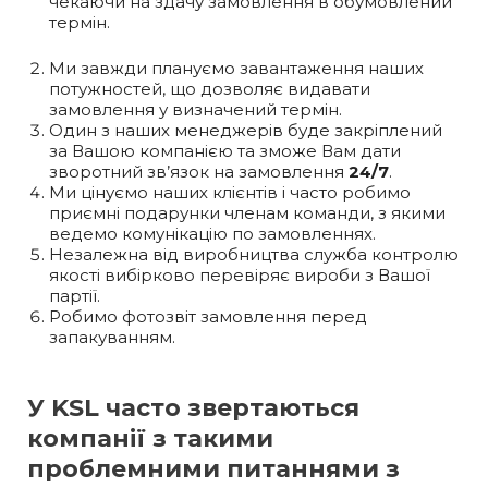
чекаючи на здачу замовлення в обумовлений
термін.
Ми завжди плануємо завантаження наших
потужностей, що дозволяє видавати
замовлення у визначений термін.
Один з наших менеджерів буде закріплений
за Вашою компанією та зможе Вам дати
зворотний зв’язок на замовлення
24/7
.
Ми цінуємо наших клієнтів і часто робимо
приємні подарунки членам команди, з якими
ведемо комунікацію по замовленнях.
Незалежна від виробництва служба контролю
якості вибірково перевіряє вироби з Вашої
партії.
Робимо фотозвіт замовлення перед
запакуванням.
У KSL часто звертаються
компанії з такими
проблемними питаннями з