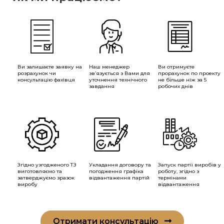
Ви залишаєте заявку на
Наш менеджер
Ви отримуєте
розрахунок чи
зв’язується з Вами для
прорахунок по проекту
консультацію фахівця
уточнення технічного
не більше ніж за 5
завдання
робочих днів
Згідно узгодженого ТЗ
Укладання договору та
Запуск партії виробів у
виготовляємо та
погодження графіка
роботу, згідно з
затверджуємо зразок
відвантаження партій
термінами
виробу
відвантаження
Отримати консультацію