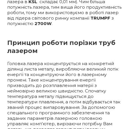
лазера в
KSL
складає 0,01 мм). Чим більша
потужність лазера, тим вища його продуктивність
роботи, тому ми використовуємо в роботі лазер
від лідера світового ринку компанії
TRUMPF
з
потужністю
2700W
.
Принцип роботи порізки труб
лазером
Головка лазера концентрується на конкретній
ділянці листа металу, виробляючи великий потік
енергії та концентруючи його в лазерному
промені. Таке концентрування енергії
призводить до розплавлення матерії з
неймовірно великою швидкістю. Спочатку
температура металу підвищується до
температури плавлення, а потім відбувається так
званий процес випаровування. За допомогою
спеціального програмного забезпечення та
заданих параметрів лазерною головкою
управляє комп’ютер, вирізаючи потрібну Вам