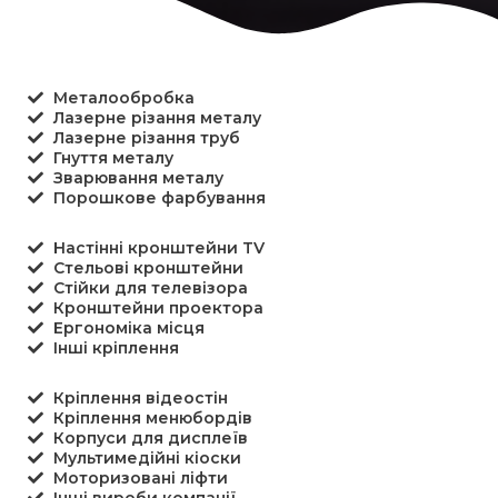
Металообробка
Лазерне різання металу
Лазерне різання труб
Гнуття металу
Зварювання металу
Порошкове фарбування
Настінні кронштейни TV
Стельові кронштейни
Стійки для телевізора
Кронштейни проектора
Ергономіка місця
Інші кріплення
Кріплення відеостін
Кріплення менюбордів
Корпуси для дисплеїв
Мультимедійні кіоски
Моторизовані ліфти