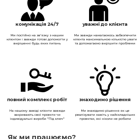
комунікація 24/7
уважні до клієнта
Ми постійно на зв'язку з нашим
Ми завжди намагаємось забезпечити
клієнтом і завжди готові допомогти у
клієнта максимальною кількістю уваги
вирішенні будь яких питань
та допомагаємо вирішити проблеми
повний комплекс робіт
знаходимо рішення
На нашому заводі клієнти завжди
Ми знаходимо рішення як це
закривають свої проекти чи
реалізувати навіть у найскладніших
індивідуальні вироби "Під ключ"
проектах, які ніколи не робили
Як ми працюємо?