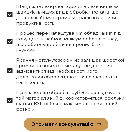
Швидкість лазерної порізки в рази вища за
швидкість інших видів обробки металів, що
дозволяє йому отримати кращі показники
продуктивності.
Процес пере налаштування обладнання під
нову деталь займає мінімум робочого часу,
що робить виробничий процес більш
гнучким.
Різання металу лазером не залишає шорсткої
кромки на поверхні металу і це дозволяє
відмовитися від необхідності його
додаткової обробки, що значно економить
Ваші кошти.
При лазерній обробці труб Ви заощаджуєте
той матеріал який використовується, оскільки
фахівці KSL роблять максимально вигідний
розкрій.
Отримати консультацію