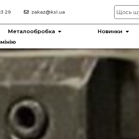
83 29
zakaz@ksl.ua
Металообробка
Новинки
мінію