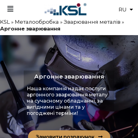
RU
EN
KSL
»
Металообробка
»
Зварювання металів
»
Аргонне зварювання
Аргонне зварювання
Наша компанія надає послуги
аргонного зварювання металу
на сучасному обладнанні, за
вигідними цінами та у
погоджені терміни!
Замовити розрахунок