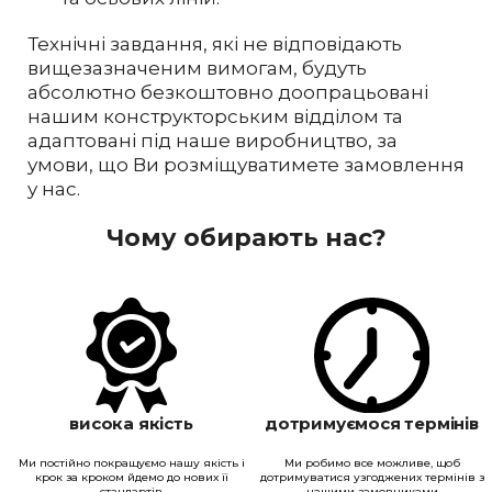
Технічні завдання, які не відповідають
вищезазначеним вимогам, будуть
абсолютно безкоштовно доопрацьовані
нашим конструкторським відділом та
адаптовані під наше виробництво, за
умови, що Ви розміщуватимете замовлення
у нас.
Чому обирають нас?
висока якість
дотримуємося термінів
Ми постійно покращуємо нашу якість і
Ми робимо все можливе, щоб
крок за кроком йдемо до нових її
дотримуватися узгоджених термінів з
стандартів
нашими замовниками