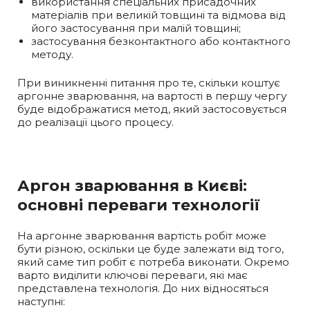
використання спеціальних присадочних
матеріалів при великій товщині та відмова від
його застосування при малій товщині;
застосування безконтактного або контактного
методу.
При виникненні питання про те, скільки коштує
аргонне зварювання, на вартості в першу чергу
буде відображатися метод, який застосовується
до реалізації цього процесу.
Аргон зварювання в Києві:
основні переваги технології
На аргонне зварювання вартість робіт може
бути різною, оскільки це буде залежати від того,
який саме тип робіт є потреба виконати. Окремо
варто виділити ключові переваги, які має
представлена технологія. До них відносяться
наступні: