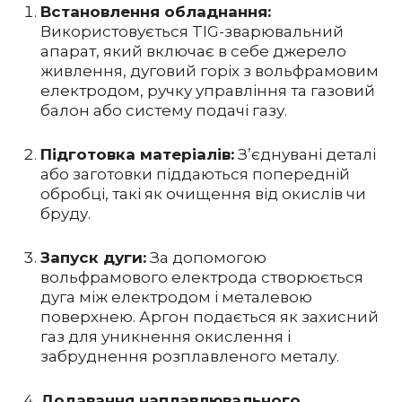
Встановлення обладнання:
Використовується TIG-зварювальний
апарат, який включає в себе джерело
живлення, дуговий горіх з вольфрамовим
електродом, ручку управління та газовий
балон або систему подачі газу.
Підготовка матеріалів:
З’єднувані деталі
або заготовки піддаються попередній
обробці, такі як очищення від окислів чи
бруду.
Запуск дуги:
За допомогою
вольфрамового електрода створюється
дуга між електродом і металевою
поверхнею. Аргон подається як захисний
газ для уникнення окислення і
забруднення розплавленого металу.
Додавання наплавлювального