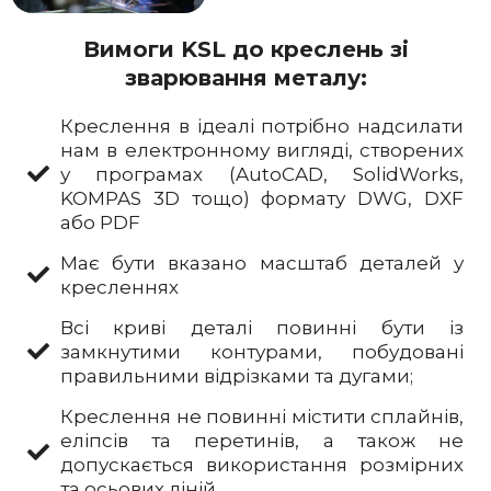
Вимоги KSL до креслень зі
зварювання металу:
Креслення в ідеалі потрібно надсилати
нам в електронному вигляді, створених
у програмах (AutoCAD, SolidWorks,
KOMPAS 3D тощо) формату DWG, DXF
або PDF
Має бути вказано масштаб деталей у
кресленнях
Всі криві деталі повинні бути із
замкнутими контурами, побудовані
правильними відрізками та дугами;
Креслення не повинні містити сплайнів,
еліпсів та перетинів, а також не
допускається використання розмірних
та осьових ліній.