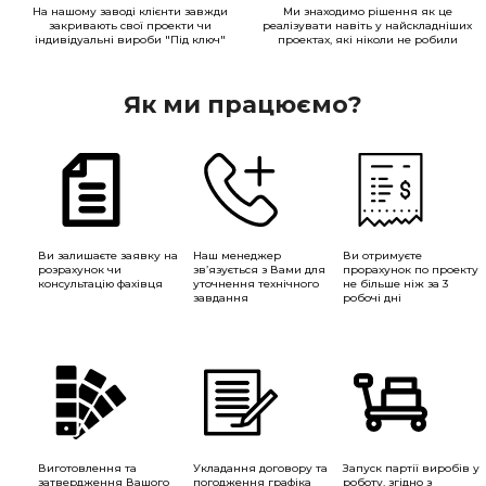
На нашому заводі клієнти завжди
Ми знаходимо рішення як це
закривають свої проекти чи
реалізувати навіть у найскладніших
індивідуальні вироби "Під ключ"
проектах, які ніколи не робили
Як ми працюємо?
Ви залишаєте заявку на
Наш менеджер
Ви отримуєте
розрахунок чи
зв’язується з Вами для
прорахунок по проекту
консультацію фахівця
уточнення технічного
не більше ніж за 3
завдання
робочі дні
Виготовлення та
Укладання договору та
Запуск партії виробів у
затвердження Вашого
погодження графіка
роботу, згідно з