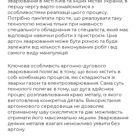
зварювання в місті Київ та інших містах України, в
першу чергу варто ознайомитися з
особливостями реалізації цього процесу.
Потрібно пам’ятати про те, що реалізувати таку
технологію можна тільки при наявності
спеціального обладнання та спеціаліста, який має
відповідні навички роботи з пристроєм. Ціна
аргон зварювання може бути різною та буде
залежати від кількості виконуваних робіт і від
самого виду маніпуляцій.
Ключова особливість аргонно-дугового
зварювання полягає в тому, що воно містить в
собі комбінацію процесів, які складаються зі
зварки газом та електрозварювання. Сама суть
технології полягає в тому, що дуга здійснює
процес розплавлювання краю металу, із якого
виготовлена конкретна деталь. Використання
аргоннового середовища не дозволяє
отриманому шву окислятися та дає можливість
отримати його максимально міцним. Зварювання
деяких металів взагалі неможливо уявити без
аргону.